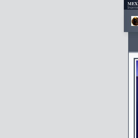
MEX
Ingenie