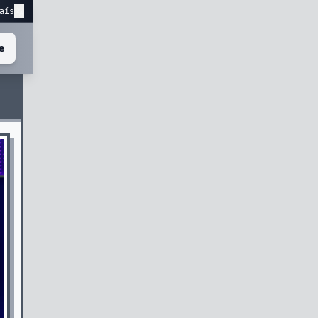
aís
e