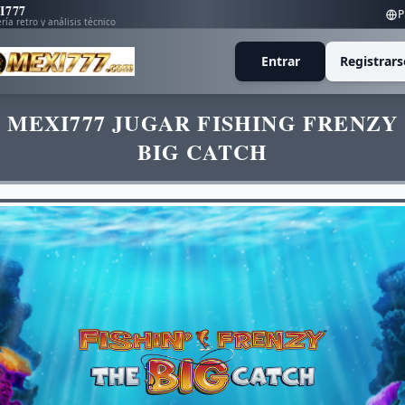
I777
P
ría retro y análisis técnico
Entrar
Registrars
MEXI777 JUGAR FISHING FRENZY
BIG CATCH