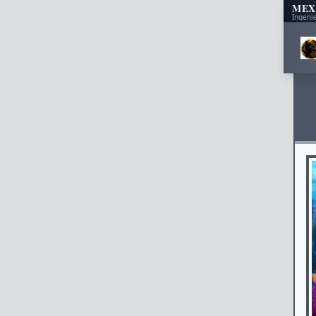
MEX
Ingenie