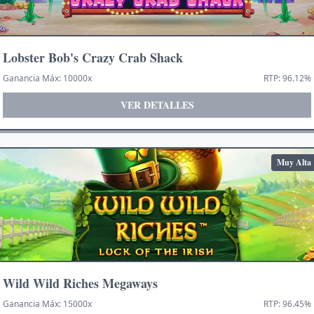
Lobster Bob's Crazy Crab Shack
Ganancia Máx: 10000x
RTP: 96.12%
VER DETALLES
Muy Alta
Wild Wild Riches Megaways
Ganancia Máx: 15000x
RTP: 96.45%