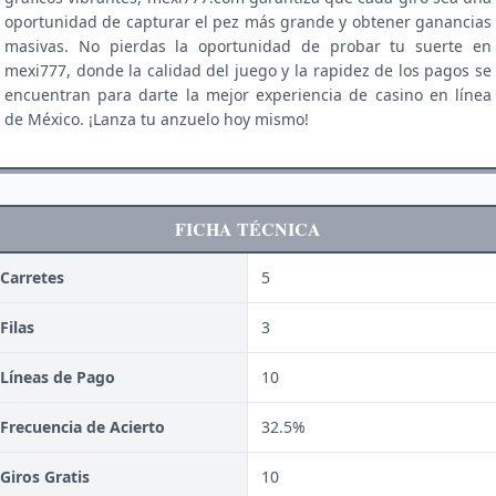
oportunidad de capturar el pez más grande y obtener ganancias
masivas. No pierdas la oportunidad de probar tu suerte en
mexi777, donde la calidad del juego y la rapidez de los pagos se
encuentran para darte la mejor experiencia de casino en línea
de México. ¡Lanza tu anzuelo hoy mismo!
FICHA TÉCNICA
Carretes
5
Filas
3
Líneas de Pago
10
Frecuencia de Acierto
32.5%
Giros Gratis
10