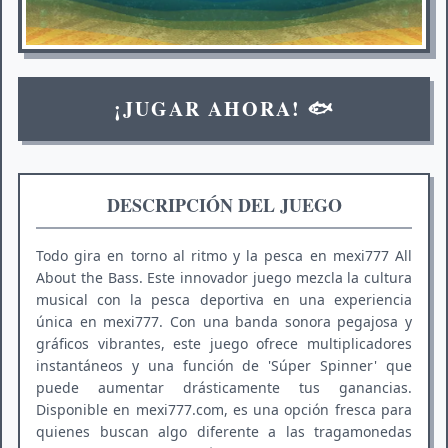
¡JUGAR AHORA! 🐟
DESCRIPCIÓN DEL JUEGO
Todo gira en torno al ritmo y la pesca en mexi777 All
About the Bass. Este innovador juego mezcla la cultura
musical con la pesca deportiva en una experiencia
única en mexi777. Con una banda sonora pegajosa y
gráficos vibrantes, este juego ofrece multiplicadores
instantáneos y una función de 'Súper Spinner' que
puede aumentar drásticamente tus ganancias.
Disponible en mexi777.com, es una opción fresca para
quienes buscan algo diferente a las tragamonedas