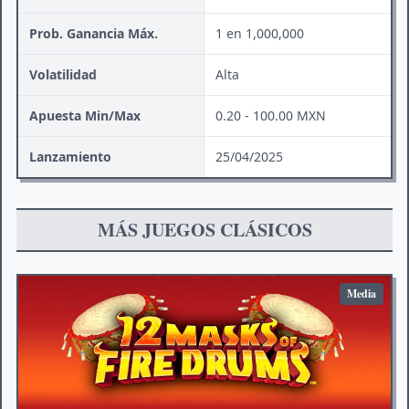
Prob. Ganancia Máx.
1 en 1,000,000
Volatilidad
Alta
Apuesta Min/Max
0.20 - 100.00 MXN
Lanzamiento
25/04/2025
MÁS JUEGOS CLÁSICOS
Media